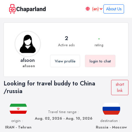
About Us
2
-
Active ads
rating
afsoon
View profile
login to chat
afsoon
Looking for travel buddy to China
short
/russia
link
Travel time range :
Aug. 02, 2026 - Aug. 10, 2026
origin :
destination :
IRAN - Tehran
Russia - Moscow