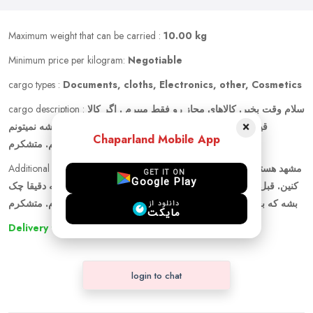
Maximum weight that can be carried :
10.00 kg
Minimum price per kilogram:
Negotiable
cargo types :
Documents, cloths, Electronics, other, Cosmetics
cargo description :
سلام وقت بخیر. کالاهای مجاز رو فقط میبرم . اگر کالا
×
قیمتی باشه یا امکان اسیب دیدن توی چمدون داشته باشه نمیتونم
Chaparland Mobile App
مسئولیت قبول کنم. متشکرم
Additional Information :
مشهد هستم ولی برام میتونین از شهر دیگه پست
GET IT ON
Google Play
کنین. قبل از بردن کاملا بسته رو با حضور خودتون باز میکنم که دقیقا چک
بشه که بعدا کم و کسری نشه. برای قیمت هم باهاتون راه میام. متشکرم
دانلود از
مایکت
Delivery to other cities
login to chat