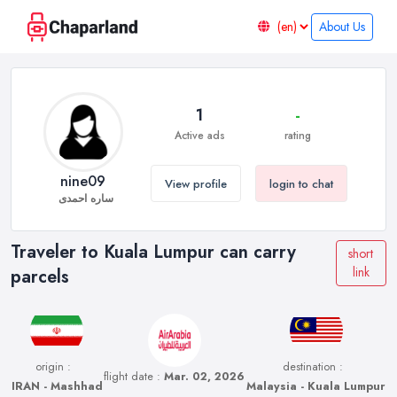
About Us
1
-
Active ads
rating
nine09
View profile
login to chat
ساره احمدی
Traveler to Kuala Lumpur can carry
short
link
parcels
origin :
destination :
flight date :
Mar. 02, 2026
IRAN - Mashhad
Malaysia - Kuala Lumpur