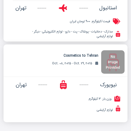
استانبول
تهران
قیمت/کیلوگرم:
900 تومان ایران
مدارک - دخانیات - پوشاک - پت - دارو - لوازم الکترونیکی - دیگر -
لوازم آرایشی
Cosmetics to Tehran
Oct. 08, 2025 - Oct. 29, 2025
نیویورک
تهران
وزن بار: 3 کیلوگرم
لوازم آرایشی