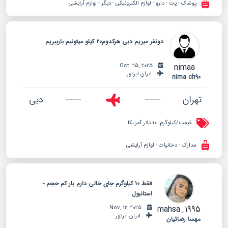
پوشاک - پت - دارو - لوازم الکترونیکی - دیگر - لوازم آرایشی
دو‌نفر‌ میریم دبی هرکدوم۲۰ کیلو میتونیم بار‌ببریم
nimaa
Oct. 25, 2025
ایران ایرتور
nima ch90
تهران
دبی
قیمت/کیلوگرم:
10 دلار آمریکا
مدارک - دخانیات - لوازم آرایشی
فقط 10 کیلوگرم جای خالی دارم بار کم حجم -
استانبول
mahsa_1995
Nov. 12, 2025
ایران ایرتور
مهسا رضائیان