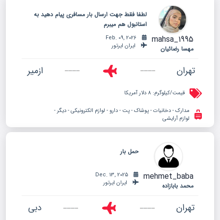
لطفا فقط جهت ارسال بار مسافری پیام دهید به
استانبول هم میبرم
mahsa_1995
Feb. 09, 2026
ایران ایرتور
مهسا رضائیان
تهران
ازمیر
قیمت/کیلوگرم:
8 دلار آمریکا
مدارک - دخانیات - پوشاک - پت - دارو - لوازم الکترونیکی - دیگر -
لوازم آرایشی
حمل بار
mehmet_baba
Dec. 13, 2025
ایران ایرتور
محمد بابازاده
تهران
دبی