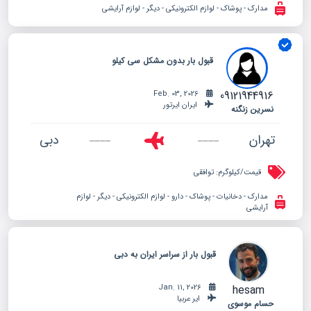
مدارک - پوشاک - لوازم الکترونیکی - دیگر - لوازم آرایشی
قبول بار بدون مشکل سی کیلو
09121944916
Feb. 03, 2026
ایران ایرتور
نسرین زنگنه
تهران
دبی
قیمت/کیلوگرم:
توافقی
مدارک - دخانیات - پوشاک - دارو - لوازم الکترونیکی - دیگر - لوازم
آرایشی
قبول بار از سراسر ایران به دبی
hesam
Jan. 11, 2026
ایر عربیا
حسام موسوی