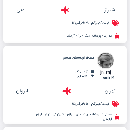
شیراز
دبی
قیمت/کیلوگرم:
30 دلار آمریکا
مدارک - پوشاک - دیگر - لوازم آرایشی
مسافر ارمنستان هستم
jn_mj
Jan. 20, 2026
قشم ایر
Amir M
تهران
ایروان
قیمت/کیلوگرم:
50 دلار آمریکا
دخانیات - پوشاک - پت - دارو - لوازم الکترونیکی - دیگر - لوازم
آرایشی