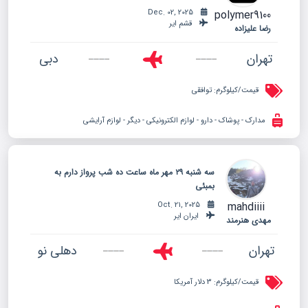
polymer9100
Dec. 02, 2025
قشم ایر
رضا علیزاده
تهران
دبی
قیمت/کیلوگرم:
توافقی
مدارک - پوشاک - دارو - لوازم الکترونیکی - دیگر - لوازم آرایشی
سه شنبه ۲۹ مهر ماه ساعت ده شب پرواز دارم به
بمبئی
mahdiiii
Oct. 21, 2025
ایران ایر
مهدی هنرمند
تهران
دهلی نو
قیمت/کیلوگرم:
3 دلار آمریکا