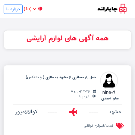
درباره ما
همه آگهی های لوازم آرایشی
حمل بار مسافری از مشهد به مالزی ( و بالعکس)
nine09
Mar. 02, 2026
ایر عربیا
ساره احمدی
مشهد
کوالالامپور
قیمت/کیلوگرم:
توافقی