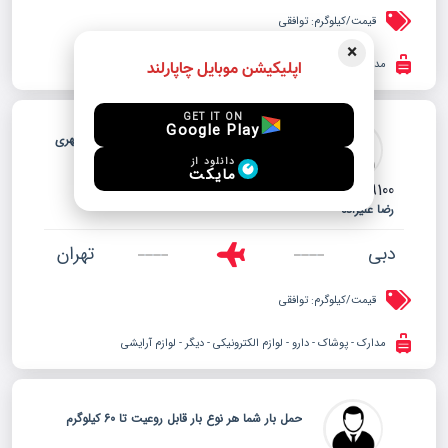
قیمت/کیلوگرم:
توافقی
×
مدارک - دخانیات - لوازم آرایشی
اپلیکیشن موبایل چاپارلند
GET IT ON
Google Play
حمل و ارسال بار شما تا 60 کیلو از دبی به هر شهری
داخل ایران
دانلود از
مایکت
polymer9100
Dec. 06, 2025
ایران ایرتور
رضا علیزاده
دبی
تهران
قیمت/کیلوگرم:
توافقی
مدارک - پوشاک - دارو - لوازم الکترونیکی - دیگر - لوازم آرایشی
حمل بار شما هر نوع بار قابل روعیت تا 60 کیلوگرم