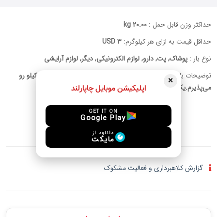
حداکثر وزن قابل حمل :
20.00 kg
حداقل قیمت به ازای هر کیلوگرم:
3 USD
نوع بار :
پوشاک, پت, دارو, لوازم الکترونیکی, دیگر, لوازم آرایشی
توضیحات بار :
۲۱ اکتبر ۲۹ مهر به هند پرواز دارم بار مجاز شما تا ۲۰ کیلو رو
×
می‌پذیرم.یک هفته اونجا هستم
اپلیکیشن موبایل چاپارلند
GET IT ON
Google Play
ورود برای چت
دانلود از
مایکت
گزارش کلاهبرداری و فعالیت مشکوک