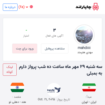
درباره ما
-
3
آگهی های فعال
امتیاز
mahdiiii
مشاهده پروفایل
ورود برای چت
مهدی هنرمند
سه شنبه ۲۹ مهر ماه ساعت ده شب پرواز دارم
لینک
کوتاه
به بمبئی
مبدأ :
مقصد :
تاریخ پرواز :
Oct. 21, 2025
ایران - تهران
هند - دهلی نو