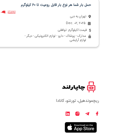
حمل بار شما هر نوع بار قابل روعیت تا 60 کیلوگرم
تهران به دبی
Dec. 02, 2025
قیمت/کیلوگرم: توافقی
مدارک - پوشاک - دارو - لوازم الکترونیکی - دیگر -
لوازم آرایشی
ریچموندهیل، تورنتو، کانادا