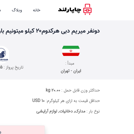
خانه
وبلاگ
د
دو‌نفر‌ میریم دبی هرکدوم۲۰ کیلو میتونیم بار‌ببریم
مبدأ :
تاریخ پرواز :
25
ایران - تهران
حداکثر وزن قابل حمل :
20.00 kg
حداقل قیمت به ازای هر کیلوگرم:
10 USD
نوع بار :
مدارک, دخانیات, لوازم آرایشی
و