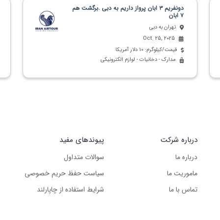
دو‌نفریم ۳ ابان پرواز داریم به دبی .برگشت هم
۷ ابان
تهران به دبی
Oct. 25, 2025
قیمت/کیلوگرم: 10 دلار آمریکا
مدارک - دخانیات - لوازم الکترونیکی
درباره شرکت
پیوندهای مفید
درباره ما
سوالات متداول
ماموریت ما
سیاست حفظ حریم خصوصی
تماس با ما
شرایط استفاده از چاپارلند