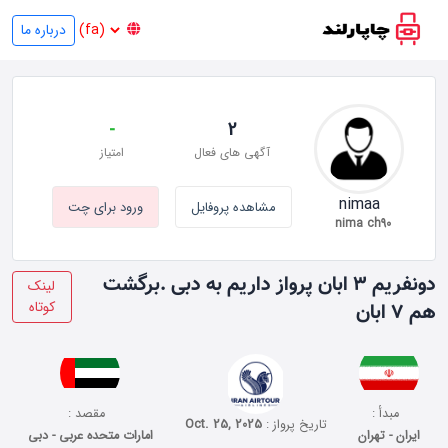
درباره ما
-
2
آگهی های فعال
امتیاز
nimaa
مشاهده پروفایل
ورود برای چت
nima ch90
دو‌نفریم ۳ ابان پرواز داریم به دبی .برگشت
لینک
کوتاه
هم ۷ ابان
مبدأ :
مقصد :
تاریخ پرواز :
Oct. 25, 2025
ایران - تهران
امارات متحده عربی - دبی