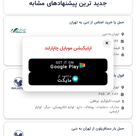
جدید ترین پیشنهادهای مشابه
حمل یا خرید اجناس از دبی به تهران
تهران به دبی
Feb. 21, 2026
×
اپلیکیشن موبایل چاپارلند
قیمت/کیلوگرم: توافقی
مدارک - دخانیات - پوشاک - پت - دارو - لوازم الکترونیکی
GET IT ON
Google Play
قبول بار بدون مشکل سی کیلو
دانلود از
مایکت
تهران به دبی
Feb. 03, 2026
قیمت/کیلوگرم: توافقی
مدارک - دخانیات - پوشاک - دارو - لوازم الکترونیکی - دیگر - لوازم
آرایشی
حمل بار مسافریتون از تهران به دبی