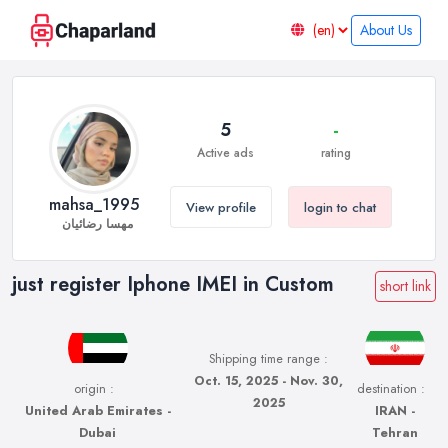
About Us
5
-
Active ads
rating
mahsa_1995
View profile
login to chat
مهسا رضائیان
just register Iphone IMEI in Custom
short link
Shipping time range :
Oct. 15, 2025 - Nov. 30,
origin :
destination :
2025
United Arab Emirates -
IRAN -
Dubai
Tehran