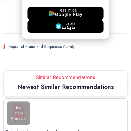
GET IT ON
Google Play
login to chat
دانلود از
مایکت
Report of Fraud and Suspicious Activity
Similar Recommendations
Newest Similar Recommendations