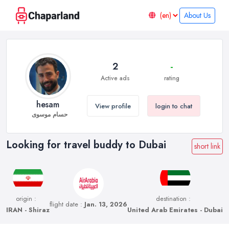
About Us
2
-
Active ads
rating
hesam
View profile
login to chat
حسام موسوی
Looking for travel buddy to Dubai
short link
origin :
destination :
flight date :
Jan. 13, 2026
IRAN - Shiraz
United Arab Emirates - Dubai