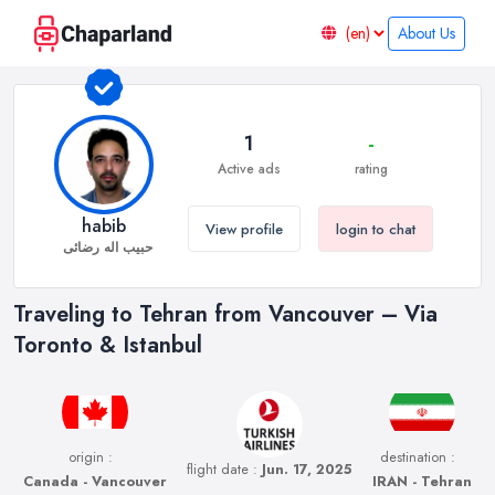
About Us
1
-
Active ads
rating
habib
View profile
login to chat
حبیب اله رضائی
Traveling to Tehran from Vancouver – Via
Toronto & Istanbul
origin :
destination :
flight date :
Jun. 17, 2025
Canada - Vancouver
IRAN - Tehran