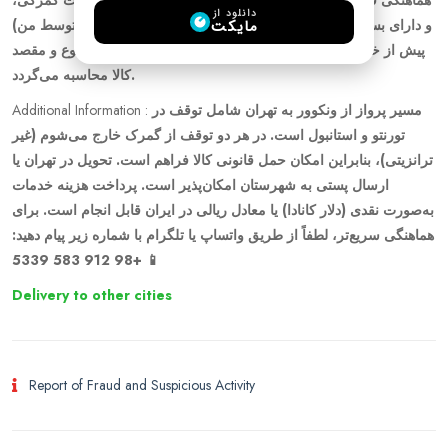
هماهنگی قبلی وجود دارد. اقلام باید کاملاً قانونی، بدون ممنوعیت گمرکی،
دانلود از
مایکت
و دارای بسته‌بندی ایمن باشند. هزینه خرید کالا (در صورت تهیه توسط من)
پیش از خرید دریافت می‌شود. هزینه خدمات حمل بر اساس نوع و مقصد
کالا محاسبه می‌گردد.
Additional Information :
مسیر پرواز از ونکوور به تهران شامل توقف در
تورنتو و استانبول است. در هر دو توقف از گمرک خارج می‌شوم (غیر
ترانزیتی)، بنابراین امکان حمل قانونی کالا فراهم است. تحویل در تهران یا
ارسال پستی به شهرستان امکان‌پذیر است. پرداخت هزینه خدمات
به‌صورت نقدی (دلار کانادا) یا معادل ریالی در ایران قابل انجام است. برای
هماهنگی سریع‌تر، لطفاً از طریق واتساپ یا تلگرام با شماره زیر پیام دهید:
📱 +98 912 583 5339
Delivery to other cities
Report of Fraud and Suspicious Activity