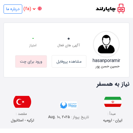
درباره ما
-
0
آگهی های فعال
امتیاز
hasanporamir
مشاهده پروفایل
ورود برای چت
حسین حسن پور
نیاز به همسفر
مبدأ :
مقصد :
تاریخ پرواز :
Aug. 10, 2025
ایران - ارومیه
ترکیه - استانبول