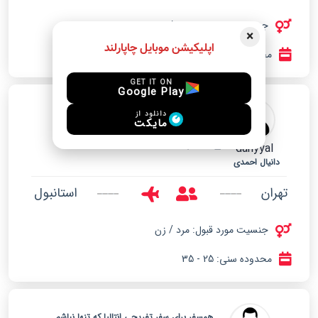
جنسیت مورد قبول: مرد / زن
×
اپلیکیشن موبایل چاپارلند
محدوده سنی: 20 - 40
GET IT ON
Google Play
همسفر برای استانبول
دانلود از
مایکت
danyyal
Jul. 01, 2026
دانیال احمدی
تهران
استانبول
جنسیت مورد قبول: مرد / زن
محدوده سنی: 25 - 35
همسفر برای سفر تفریحی انتالیا که تنها نباشم