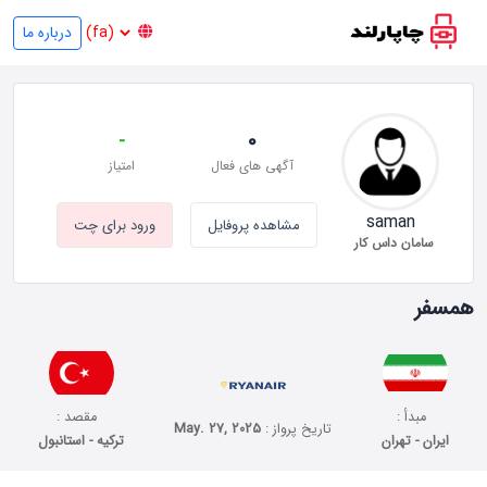
درباره ما
-
0
آگهی های فعال
امتیاز
saman
مشاهده پروفایل
ورود برای چت
سامان داس کار
همسفر
مبدأ :
مقصد :
تاریخ پرواز :
May. 27, 2025
ایران - تهران
ترکیه - استانبول