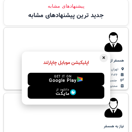
پیشنهادهای مشابه
جدید ترین پیشنهادهای مشابه
×
همسفر از هر جا به استانبول
اپلیکیشن موبایل چاپارلند
تهران به استانبول
Jul. 24, 2026
GET IT ON
Google Play
جنسیت مورد قبول: زن
محدوده سنی: 20 - 40
دانلود از
مایکت
نیاز به همسفر