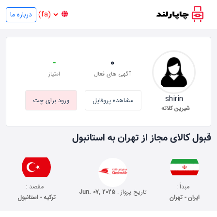
درباره ما
-
0
آگهی های فعال
امتیاز
shirin
مشاهده پروفایل
ورود برای چت
شیرین کلاته
قبول کالای مجاز از تهران به استانبول
مبدأ :
مقصد :
تاریخ پرواز :
Jun. 07, 2025
ایران - تهران
ترکیه - استانبول