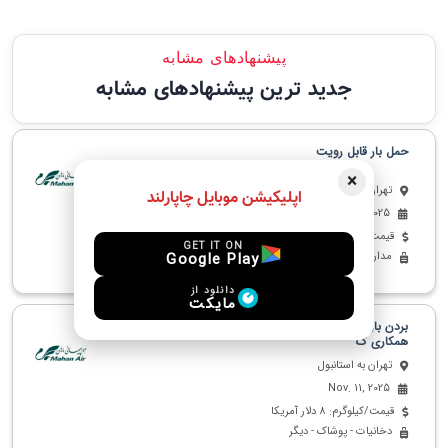
پیشنهادهای مشابه
جدید ترین پیشنهادهای مشابه
حمل بار قابل رویت
×
تهران به استانبول
اپلیکیشن موبایل چاپارلند
Oct. 27, 2025
قیمت/کیلوگرم: 1 دلار آمریکا
GET IT ON
Google Play
مدارک - پوشاک - دیگر
دانلود از
مایکت
بردن بار و آوردن(اگر حجم بالایی هفتگی دارید میتونیم
همکاری ک
تهران به استانبول
Nov. 11, 2025
قیمت/کیلوگرم: 8 دلار آمریکا
دخانیات - پوشاک - دیگر