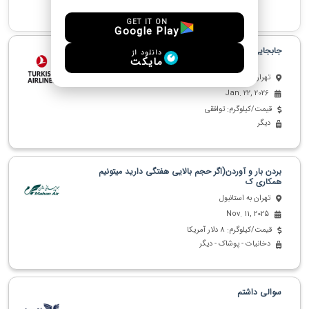
جدید ترین پیشنهادهای مشابه
GET IT ON
Google Play
جابجایی بار از تهران به استانبول
دانلود از
مایکت
تهران به استانبول
Jan. 22, 2026
قیمت/کیلوگرم: توافقی
دیگر
بردن بار و آوردن(اگر حجم بالایی هفتگی دارید میتونیم
همکاری ک
تهران به استانبول
Nov. 11, 2025
قیمت/کیلوگرم: 8 دلار آمریکا
دخانیات - پوشاک - دیگر
سوالی داشتم