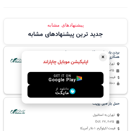
پیشنهادهای مشابه
جدید ترین پیشنهادهای مشابه
بردن بار و آوردن(اگر حجم بالایی هفتگی دارید میتونیم
×
همکاری ک
اپلیکیشن موبایل چاپارلند
تهران به استانبول
Nov. 11, 2025
GET IT ON
قیمت/کیلوگرم: 8 دلار آمریکا
Google Play
دخانیات - پوشاک - دیگر
دانلود از
مایکت
حمل بار قابل رویت
تهران به استانبول
Oct. 27, 2025
قیمت/کیلوگرم: 1 دلار آمریکا