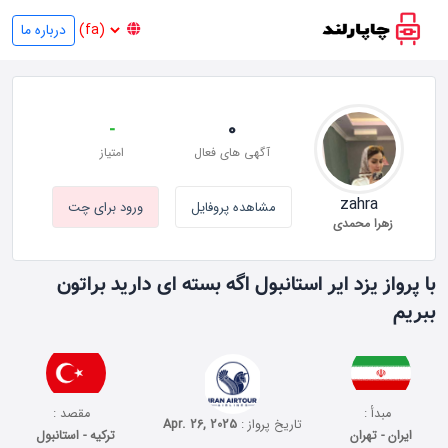
درباره ما
-
0
آگهی های فعال
امتیاز
zahra
مشاهده پروفایل
ورود برای چت
زهرا محمدی
با پرواز یزد ایر استانبول اگه بسته ای دارید براتون
ببریم
مبدأ :
مقصد :
تاریخ پرواز :
Apr. 26, 2025
ایران - تهران
ترکیه - استانبول