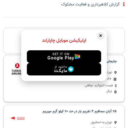
گزارش کلاهبرداری و فعالیت مشکوک
پیشنهادهای مشابه
×
اپلیکیشن موبایل چاپارلند
جدید ترین پیشنهادهای مشابه
GET IT ON
Google Play
جابجایی بار از تهران به استانبول
دانلود از
مایکت
تهران به استانبول
Jan. 22, 2026
قیمت/کیلوگرم: توافقی
دیگر
۲۵ آبان مسافرم ۴ نفریم بار در حد ۲۰ کیلو گرم میبریم
تهران به استانبول