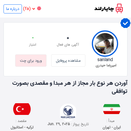
درباره ما
-
0
آگهی های فعال
امتیاز
sanland
مشاهده پروفایل
ورود برای چت
امیررضا حیدری
آوردن هر نوع بار مجاز از هر مبدا و مقصدی بصورت
توافقی
مبدأ :
مقصد :
تاریخ پرواز :
Jun. 29, 2025
ایران - تهران
ترکیه - استانبول