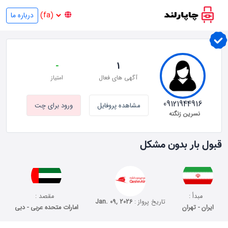
درباره ما
-
1
آگهی های فعال
امتیاز
09121944916
مشاهده پروفایل
ورود برای چت
نسرین زنگنه
قبول بار بدون مشکل
مبدأ :
مقصد :
تاریخ پرواز :
Jan. 09, 2026
ایران - تهران
امارات متحده عربی - دبی