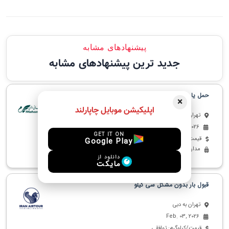
پیشنهادهای مشابه
جدید ترین پیشنهادهای مشابه
حمل یا خرید اجناس از دبی به تهران
×
اپلیکیشن موبایل چاپارلند
تهران به دبی
Feb. 21, 2026
GET IT ON
قیمت/کیلوگرم: توافقی
Google Play
مدارک - دخانیات - پوشاک - پت - دارو - لوازم الکترونیکی
دانلود از
مایکت
قبول بار بدون مشکل سی کیلو
تهران به دبی
Feb. 03, 2026
قیمت/کیلوگرم: توافقی