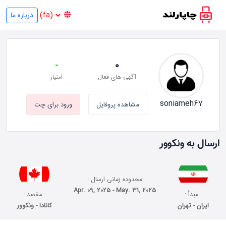
درباره ما
-
0
آگهی های فعال
امتیاز
soniameh67
مشاهده پروفایل
ورود برای چت
ارسال به ونکوور
محدوده زمانی ارسال :
Apr. 09, 2025 - May. 31, 2025
مبدأ :
مقصد :
ایران - تهران
کانادا - ونکوور