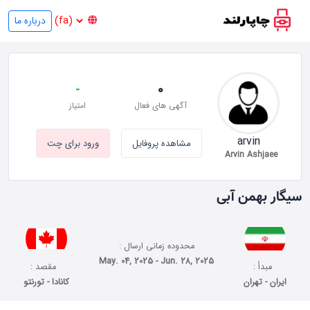
درباره ما
-
0
آگهی های فعال
امتیاز
arvin
مشاهده پروفایل
ورود برای چت
Arvin Ashjaee
سیگار بهمن آبی
محدوده زمانی ارسال :
May. 04, 2025 - Jun. 28, 2025
مبدأ :
مقصد :
ایران - تهران
کانادا - تورنتو