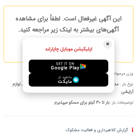
این آگهی غیرفعال است. لطفاً برای مشاهده
آگهی‌های بیشتر به لینک زیر مراجعه کنید.
×
آگهی های بیشتر مرسولات
اپلیکیشن موبایل چاپارلند
GET IT ON
Google Play
وزن مرسوله :
30.00 kg
دانلود از
مایکت
نوع بار :
مدارک, دخانیات, پوشاک, پت, دارو, لوازم الکترونیکی, دیگر, لوازم
آرایشی
توضیحات بار :
بار تا 30 کیلو برای مسکو میپذیرم
گزارش کلاهبرداری و فعالیت مشکوک