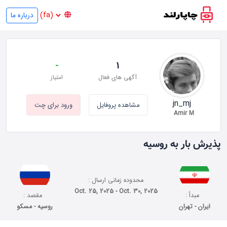
درباره ما
-
1
آگهی های فعال
امتیاز
jn_mj
مشاهده پروفایل
ورود برای چت
Amir M
پذیرش بار به روسیه
محدوده زمانی ارسال :
Oct. 25, 2025 - Oct. 30, 2025
مبدأ :
مقصد :
ایران - تهران
روسیه - مسکو