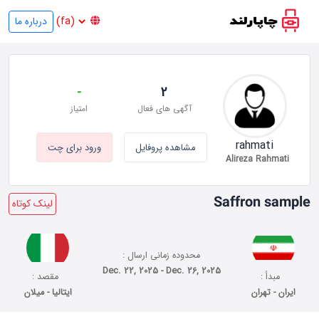
درباره ما
-
2
آگهی های فعال
امتیاز
rahmati
مشاهده پروفایل
ورود برای چت
Alireza Rahmati
Saffron sample
لینک کوتاه
محدوده زمانی ارسال :
Dec. 22, 2025 - Dec. 26, 2025
مبدأ :
مقصد :
ایران - تهران
ایتالیا - میلان