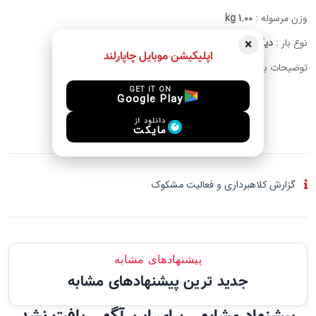
وزن مرسوله :
1.00 kg
×
نوع بار :
دیگر
اپلیکیشن موبایل چاپارلند
توضیحات بار :
45 grams of saffron sample
GET IT ON
Google Play
ورود برای چت
دانلود از
مایکت
گزارش کلاهبرداری و فعالیت مشکوک
پیشنهادهای مشابه
جدید ترین پیشنهادهای مشابه