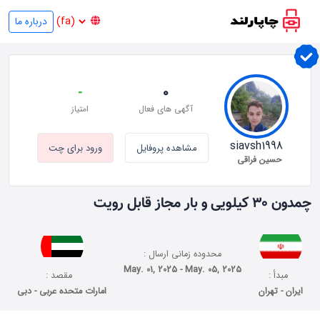
درباره ما
-
0
آگهی های فعال
امتیاز
siavsh1998
مشاهده پروفایل
ورود برای چت
حسین فراقی
چمدون ۳۰ کیلویی و بار مجاز قابل رویت
محدوده زمانی ارسال :
May. 01, 2025 - May. 05, 2025
مبدأ :
مقصد :
ایران - تهران
امارات متحده عربی - دبی