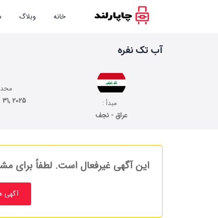
خانه
وبلاگ
د
آب تک نفره
محدود
 31, 2025
مبدأ :
عراق - نجف
این آگهی غیرفعال است. لطفاً برای مشا
آگهی ه