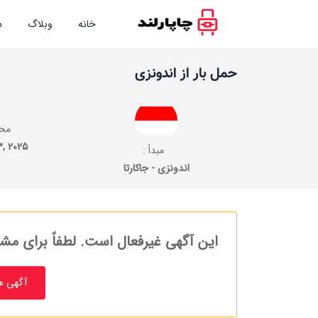
خانه
وبلاگ
د
حمل بار از اندونزی
محد
3, 2025
مبدأ :
اندونزی - جاکارتا
این آگهی غیرفعال است. لطفاً برای مشا
آگهی ه