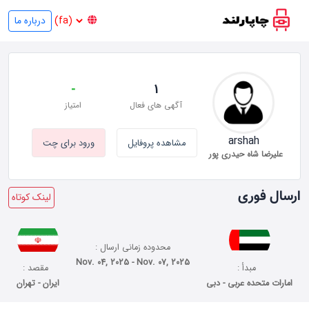
درباره ما
-
1
آگهی های فعال
امتیاز
arshah
مشاهده پروفایل
ورود برای چت
علیرضا شاه حیدری پور
ارسال فوری
لینک کوتاه
محدوده زمانی ارسال :
Nov. 04, 2025 - Nov. 07, 2025
مبدأ :
مقصد :
امارات متحده عربی - دبی
ایران - تهران