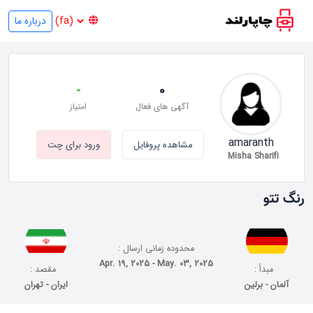
درباره ما
-
0
آگهی های فعال
امتیاز
amaranth
مشاهده پروفایل
ورود برای چت
Misha Sharifi
رنگ تتو
محدوده زمانی ارسال :
Apr. 19, 2025 - May. 03, 2025
مبدأ :
مقصد :
آلمان - برلین
ایران - تهران