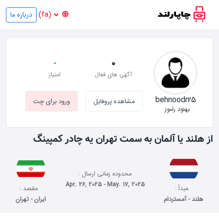
درباره ما
-
0
آگهی های فعال
امتیاز
behnoodr25
مشاهده پروفایل
ورود برای چت
بهنود راموز
از هلند یا آلمان به سمت تهران یه چادر کمپینگ
محدوده زمانی ارسال :
Apr. 26, 2025 - May. 17, 2025
مبدأ :
مقصد :
هلند - آمستردام
ایران - تهران