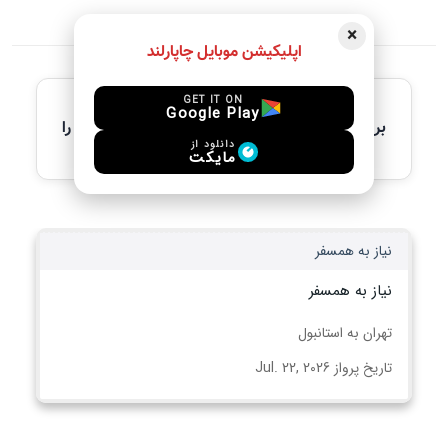
×
اپلیکیشن موبایل چاپارلند
آخرین آگهی های فعال
GET IT ON
Google Play
برای مشاهده جزئیات کامل، لطفاً آگهی مورد نظر را
انتخاب کنید
دانلود از
مایکت
نیاز به همسفر
نیاز به همسفر
تهران به استانبول
تاریخ پرواز Jul. 22, 2026