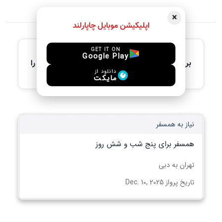
×
اپلیکیشن موبایل چاپارلند
آخرین آگهی های فعال
GET IT ON
Google Play
برای مشاهده جزئیات کامل، لطفاً آگهی مورد نظر را
انتخاب کنید
دانلود از
مایکت
نیاز به همسفر
همسفر برای پنج شب و شش روز
تهران به دبی
تاریخ پرواز Dec. 10, 2025