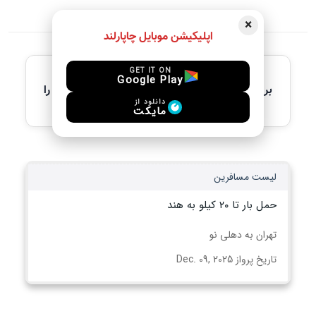
×
اپلیکیشن موبایل چاپارلند
آخرین آگهی های فعال
GET IT ON
Google Play
برای مشاهده جزئیات کامل، لطفاً آگهی مورد نظر را
انتخاب کنید
دانلود از
مایکت
لیست مسافرین
حمل بار تا ۲۰ کیلو به هند
تهران به دهلی نو
تاریخ پرواز Dec. 09, 2025