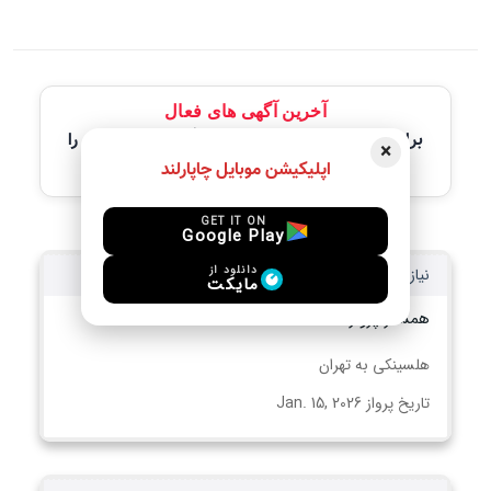
آخرین آگهی های فعال
برای مشاهده جزئیات کامل، لطفاً آگهی مورد نظر را
×
انتخاب کنید
اپلیکیشن موبایل چاپارلند
GET IT ON
Google Play
دانلود از
نیاز به همسفر
مایکت
همسفر پرواز
هلسینکی به تهران
تاریخ پرواز Jan. 15, 2026