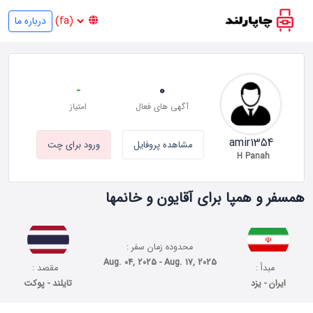
درباره ما
-
0
آگهی های فعال
امتیاز
amir1354
مشاهده پروفایل
ورود برای چت
H Panah
همسفر و همپا برای آقایون و خانمها
محدوده زمان سفر :
Aug. 04, 2025 - Aug. 17, 2025
مبدأ :
مقصد :
ایران - یزد
تایلند - پوکت