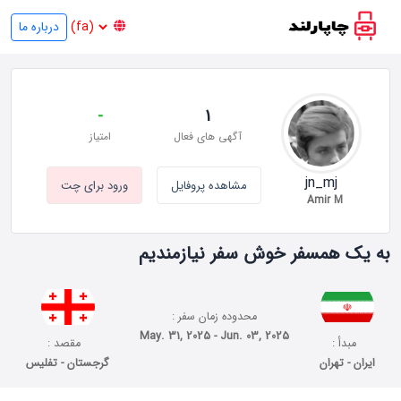
درباره ما
-
1
آگهی های فعال
امتیاز
jn_mj
مشاهده پروفایل
ورود برای چت
Amir M
به یک همسفر خوش سفر نیازمندیم
محدوده زمان سفر :
May. 31, 2025 - Jun. 03, 2025
مبدأ :
مقصد :
ایران - تهران
گرجستان - تفلیس