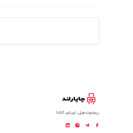
ریچموندهیل، تورنتو، کانادا