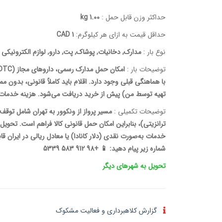
حداکثر وزن قابل حمل :
1.00 kg
حداقل قیمت به ازای هر کیلوگرم:
1 CAD
نوع بار :
مدارک, دخانیات, پوشاک, پت, دارو, لوازم الکترونیکی
توضیحات بار :
با هماهنگی قبلی وجود دارد. اقلام باید کاملاً قانونی، بدون 
تهیه توسط من) پیش از خرید دریافت می‌شود. هزینه خدمات 
توضیحات تکمیلی :
مسیر پرواز از ونکوور به تهران شامل توقف
ترانزیتی)، بنابراین امکان حمل قانونی کالا فراهم است. تحوی
خدمات به‌صورت نقدی (دلار کانادا) یا معادل ریالی در ایران قاب
شماره زیر پیام دهید: 📱 +98 912 583 5339
تحویل به شهرهای دیگر
گزارش کلاهبرداری و فعالیت مشکوک