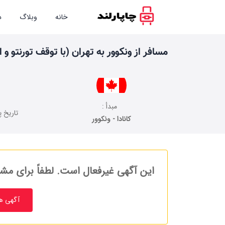
خانه
وبلاگ
د
مسافر از ونکوور به تهران (با توقف تورنتو و 
مبدأ :
تاریخ پ
کانادا - ونکوور
این آگهی غیرفعال است. لطفاً برای مشا
آگهی ه