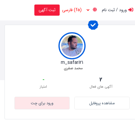
ورود / ثبت نام
ثبت آگهی
m_safari21
محمد صفری
-
2
آگهی های فعال
امتیاز
مشاهده پروفایل
ورود برای چت