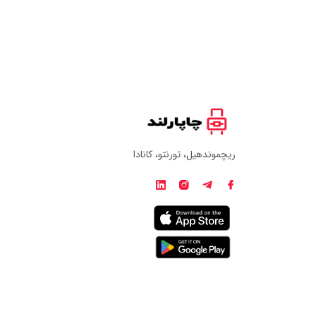
ریچموندهیل، تورنتو، کانادا