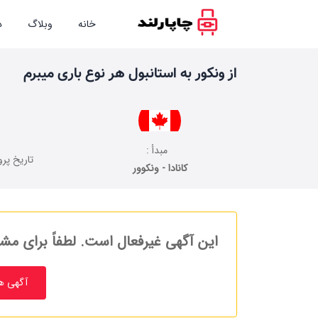
خانه
وبلاگ
د
از ونکور به استانبول هر نوع باری میبرم
مبدأ :
تاریخ پرو
کانادا - ونکوور
این آگهی غیرفعال است. لطفاً برای مشا
آگهی ه