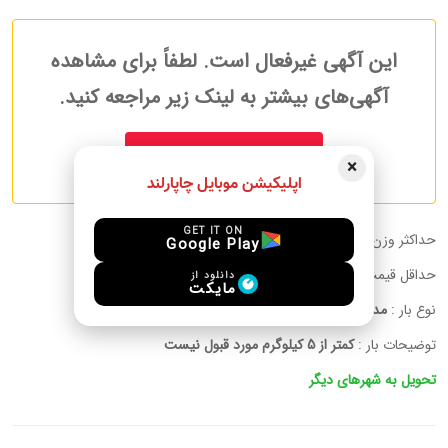
این آگهی غیرفعال است. لطفاً برای مشاهده
آگهی‌های بیشتر به لینک زیر مراجعه کنید.
آگهی های بیشتر مسافرین
×
اپلیکیشن موبایل چاپارلند
GET IT ON
حداکثر وزن قابل حمل :
10.00 kg
Google Play
حداقل قیمت به ازای هر کیلوگرم:
40 CAD
دانلود از
مایکت
نوع بار :
مدارک, پوشاک, دارو, لوازم الکترونیکی, دیگر, لوازم آرایشی
توضیحات بار :
کمتر از 5 کیلوگرم مورد قبول نیست
تحویل به شهرهای دیگر