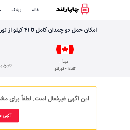
خانه
وبلاگ
د
امکان حمل دو چمدان کامل تا 41 کیلو از تورنتو به ایران
مبدأ :
تاریخ پر
کانادا - تورنتو
این آگهی غیرفعال است. لطفاً برای مشا
آگهی ه