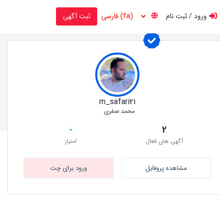
ورود / ثبت نام
ثبت آگهی
m_safari21
محمد صفری
-
2
آگهی های فعال
امتیاز
مشاهده پروفایل
ورود برای چت