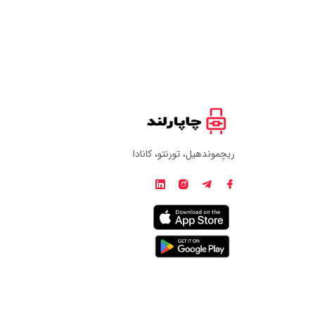
ریچموندهیل، تورنتو، کانادا