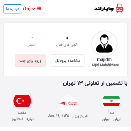
درباره ما
-
0
آگهی های فعال
امتیاز
majidm
مشاهده پروفایل
ورود برای چت
Mjid Mahdikhani
با تضمین از تعاونی ۱۳ تهران
مبدأ :
مقصد :
تاریخ پرواز :
Jun. 19, 2025
ایران - تهران
ترکیه - استانبول