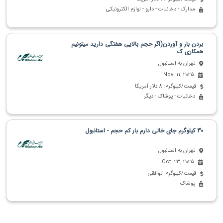
مدارک - دخانیات - دارو - لوازم الکترونیکی
بردن بار و آوردن(اگر حجم بالایی هفتگی دارید میتونیم
همکاری ک
تهران به استانبول
Nov. 11, 2025
قیمت/کیلوگرم: 8 دلار آمریکا
دخانیات - پوشاک - دیگر
30 کیلوگرم جای خالی دارم بار کم حجم - استانبول
تهران به استانبول
Oct. 23, 2025
قیمت/کیلوگرم: توافقی
پوشاک