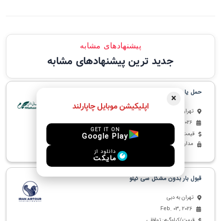
پیشنهادهای مشابه
جدید ترین پیشنهادهای مشابه
حمل یا خرید اجناس از دبی به تهران
×
اپلیکیشن موبایل چاپارلند
تهران به دبی
Feb. 21, 2026
GET IT ON
قیمت/کیلوگرم: توافقی
Google Play
مدارک - دخانیات - پوشاک - پت - دارو - لوازم الکترونیکی
دانلود از
مایکت
قبول بار بدون مشکل سی کیلو
تهران به دبی
Feb. 03, 2026
قیمت/کیلوگرم: توافقی