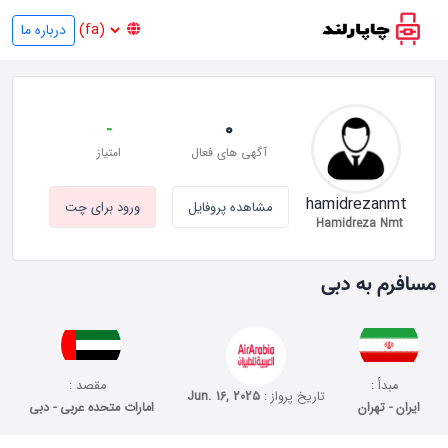
درباره ما
-
0
آگهی های فعال
امتیاز
hamidrezanmt
مشاهده پروفایل
ورود برای چت
Hamidreza Nmt
مسافرم به دبی
مبدأ :
مقصد :
تاریخ پرواز :
Jun. 16, 2025
ایران - تهران
امارات متحده عربی - دبی