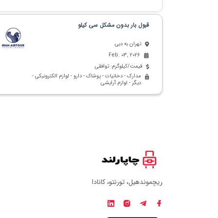
قبول بار بدون مشکل سی کیلو
تهران به دبی
Feb. 03, 2026
قیمت/کیلوگرم: توافقی
مدارک - دخانیات - پوشاک - دارو - لوازم الکترونیکی -
دیگر - لوازم آرایشی
ریچموندهیل، تورنتو، کانادا