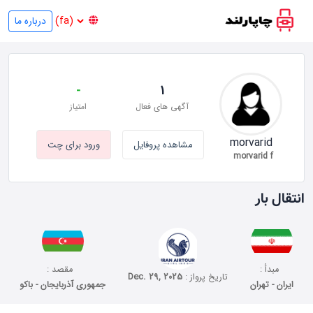
درباره ما
-
1
آگهی های فعال
امتیاز
morvarid
مشاهده پروفایل
ورود برای چت
morvarid f
انتقال بار
مبدأ :
مقصد :
تاریخ پرواز :
Dec. 29, 2025
ایران - تهران
جمهوری آذربایجان - باکو