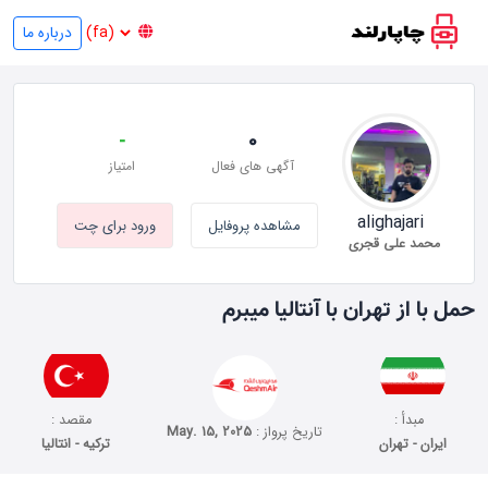
درباره ما
-
0
آگهی های فعال
امتیاز
alighajari
مشاهده پروفایل
ورود برای چت
محمد علی قجری
حمل با از تهران با آنتالیا میبرم
مبدأ :
مقصد :
تاریخ پرواز :
May. 15, 2025
ایران - تهران
ترکیه - انتالیا