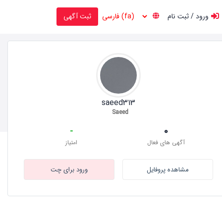
ورود / ثبت نام
ثبت آگهی
saeed313
Saeed
-
0
آگهی های فعال
امتیاز
مشاهده پروفایل
ورود برای چت