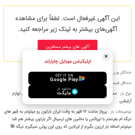
این آگهی غیرفعال است. لطفاً برای مشاهده
آگهی‌های بیشتر به لینک زیر مراجعه کنید.
آگهی های بیشتر مسافرین
×
اپلیکیشن موبایل چاپارلند
حداکثر وزن قابل حمل :
30.00 kg
GET IT ON
Google Play
حداقل قیمت به ازای هر کیلوگرم:
1 USD
دانلود از
مایکت
نوع بار :
مدارک, دخانیات, پوشاک, پت, دارو, لوازم الکترونیکی, دیگر, لوازم
آرایشی
توضیحات بار :
پرواز ساعت ۱۲ ظهر به وقت ایران بارتون رو میتونم به شهر های
دیگه ام بفرستم با تیپاکس یا ماشین های ترمینال اگر بارتون بیشتر هم شد
میتونم اضافه بار ارزون بگیرم از ایرلاین که روی اون پولی نمیگیرم دیگه 🌺