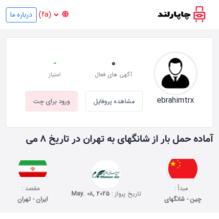
درباره ما
-
0
آگهی های فعال
امتیاز
ebrahimtrx
مشاهده پروفایل
ورود برای چت
آماده حمل بار از شانگهای به تهران در تاریخ 8 می
مبدأ :
مقصد :
تاریخ پرواز :
May. 08, 2025
چین - شانگهای
ایران - تهران