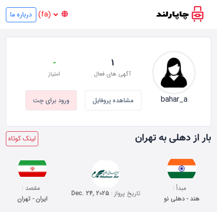
درباره ما
-
1
آگهی های فعال
امتیاز
bahar_a
مشاهده پروفایل
ورود برای چت
بار از دهلی به تهران
لینک کوتاه
مبدأ :
مقصد :
تاریخ پرواز :
Dec. 24, 2025
هند - دهلی نو
ایران - تهران