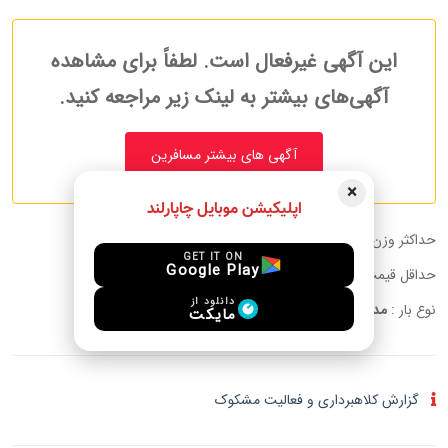
این آگهی غیرفعال است. لطفاً برای مشاهده
آگهی‌های بیشتر به لینک زیر مراجعه کنید.
آگهی های بیشتر مسافرین
×
اپلیکیشن موبایل چاپارلند
حداکثر وزن قابل حمل :
25.00 kg
GET IT ON
Google Play
حداقل قیمت به ازای هر کیلوگرم:
توافقی
دانلود از
نوع بار :
مدارک, پوشاک, لوازم الکترونیکی, دیگر
مایکت
گزارش کلاهبرداری و فعالیت مشکوک