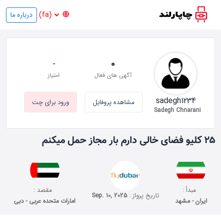
درباره ما
-
0
آگهی های فعال
امتیاز
sadegh1234
مشاهده پروفایل
ورود برای چت
Sadegh Chnarani
۲۵ کلیو فضای خالی دارم بار مجاز حمل میکنم
مبدأ :
مقصد :
تاریخ پرواز :
Sep. 10, 2025
ایران - مشهد
امارات متحده عربی - دبی