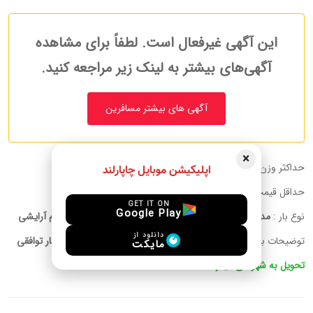
این آگهی غیرفعال است. لطفاً برای مشاهده
آگهی‌های بیشتر به لینک زیر مراجعه کنید.
آگهی های بیشتر مسافرین
×
حداکثر وزن قابل حمل :
50.00 kg
اپلیکیشن موبایل چاپارلند
حداقل قیمت به ازای هر کیلوگرم:
توافقی
GET IT ON
Google Play
نوع بار :
مدارک, دخانیات, پوشاک, پت, لوازم الکترونیکی, دیگر, لوازم آرایشی
دانلود از
توضیحات بار :
هر باری داشته باشین حمل میکنیم قیمت بسته به بار توافقی
مایکت
تحویل به شهرهای دیگر