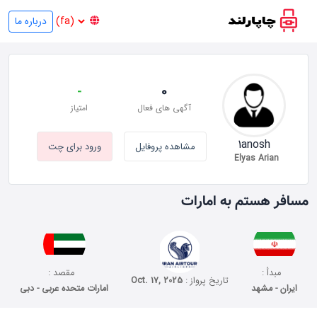
درباره ما
-
0
آگهی های فعال
امتیاز
1anosh
مشاهده پروفایل
ورود برای چت
Elyas Arian
مسافر هستم به امارات
مبدأ :
مقصد :
تاریخ پرواز :
Oct. 17, 2025
ایران - مشهد
امارات متحده عربی - دبی