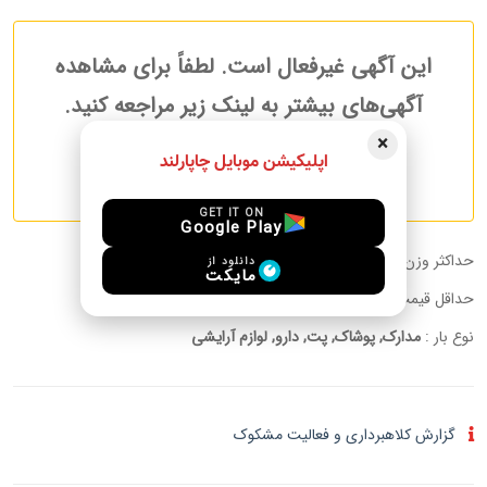
این آگهی غیرفعال است. لطفاً برای مشاهده
آگهی‌های بیشتر به لینک زیر مراجعه کنید.
×
اپلیکیشن موبایل چاپارلند
آگهی های بیشتر مسافرین
GET IT ON
Google Play
حداکثر وزن قابل حمل :
20.00 kg
دانلود از
مایکت
حداقل قیمت به ازای هر کیلوگرم:
توافقی
نوع بار :
مدارک, پوشاک, پت, دارو, لوازم آرایشی
گزارش کلاهبرداری و فعالیت مشکوک